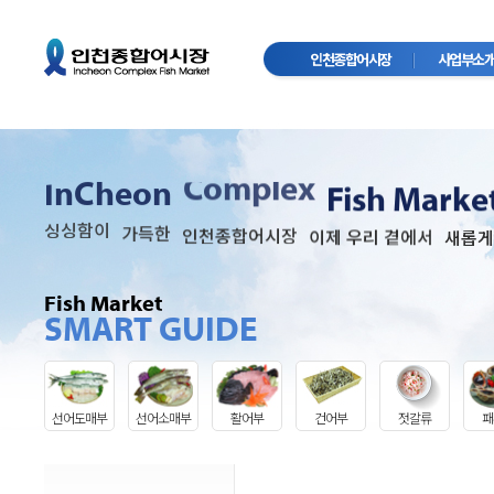
인천종합어시장
사업부소
Complex
InCheon
Fish Marke
싱싱함이
가득한
인천종합어시장
이제 우리 곁에서
새롭게
Fish Market
SMART GUIDE
선어도매부
선어소매부
활어부
건어부
젓갈류
패