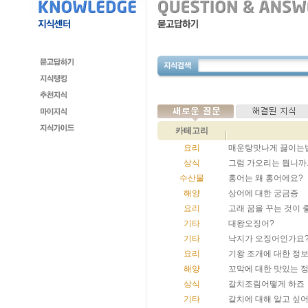
카테고리
요리
매운탕맛나게 끓이는
상식
그럼 가오리는 뭡니까.
수산물
홍어는 왜 홍어에요?
해양
상어에 대한 궁금증
요리
고래 꿈을 꾸는 것이 
기타
대왕오징어?
기타
낙지가 오징어인가요
요리
기왕 조개에 대한 정
해양
꼬막에 대한 맛있는 
상식
갈치조림어떻게 하죠
기타
갈치에 대해 알고 싶