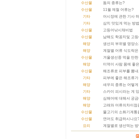
수산물
돔의 종류는?
수산물
11월 제철 어류는?
기타
어시장에 관한 기사 
기타
삼치 맛있게 먹는 방법
수산물
고등어낚시채비법
수산물
남해도 학꽁치및 고등
해양
생선의 부위별 영양소
해양
계절별 어류 식도락은 
수산물
겨울생선중 먹을 만한
해양
미역이 사람 몸에 좋
수산물
해조류로 피부를 뽐
기타
피부에 좋은 해조류가
해양
새우의 종류는 어떻게
기타
스카이 피시라는 게 있다
해양
심해어에 대해서 궁
해양
고래와 어류의차이점좀
수산물
물고기의 소화기계통을
수산물
연어도 취급하시나요? 
요리
계절별로 생선먹는 방