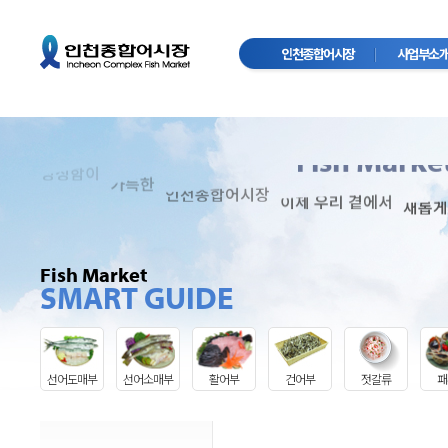
인천종합어시장
사업부소
Complex
InCheon
Fish Marke
싱싱함이
가득한
인천종합어시장
이제 우리 곁에서
새롭게
Fish Market
SMART GUIDE
선어도매부
선어소매부
활어부
건어부
젓갈류
패