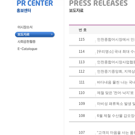
번 호
115
인천종합어시장에서 인천 
114
[우리명소] 국내 최대 수
113
인천종합어시장사업협동조합
112
인천중기중앙회, 지역상
111
바다내음 물씬 나는 국내
110
제철 맞은 '전어·낙지'
109
마비성 패류독소 발생 및 
108
6월 제철 수산물 갑오징어
107
“고객의 마음을 사는 품위