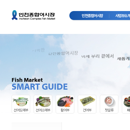
인천종합어시장
사업부소
Complex
InCheon
Fish Marke
싱싱함이
가득한
인천종합어시장
이제 우리 곁에서
새롭게
Fish Market
SMART GUIDE
선어도매부
선어소매부
활어부
건어부
젓갈류
패