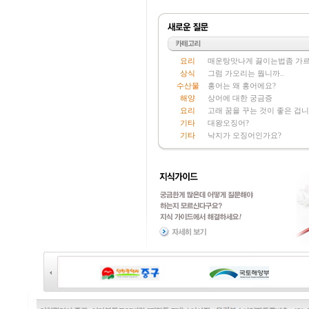
요리
매운탕맛나게 끓이는법좀 가
상식
그럼 가오리는 뭡니까..
수산물
홍어는 왜 홍어에요?
해양
상어에 대한 궁금증
요리
고래 꿈을 꾸는 것이 좋은 겁니
기타
대왕오징어?
기타
낙지가 오징어인가요?