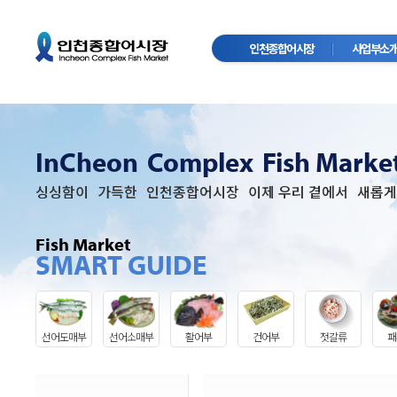
인천종합어시장
사업부소
InCheon
Complex
Fish Marke
싱싱함이
가득한
인천종합어시장
이제 우리 곁에서
새롭게
Fish Market
SMART GUIDE
선어도매부
선어소매부
활어부
건어부
젓갈류
패