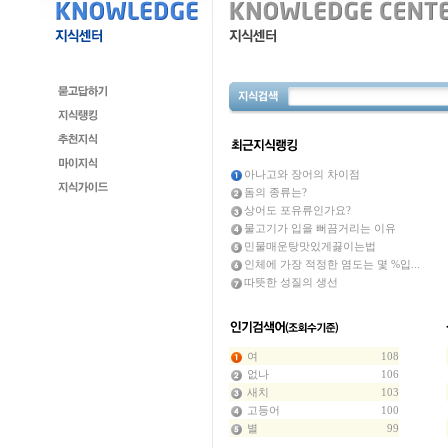
아나고와 장어의 차이점
돔의 종류는?
상어도 포유류인가요?
물고기가 입을 뻐끔거리는 이유
민물매운탕맛있게끓이는법
인체에 가장 적정한 염도는 몇 %입...
따뜻한 성질의 생선
여
108
없나
106
새치
103
고등어
100
별
99