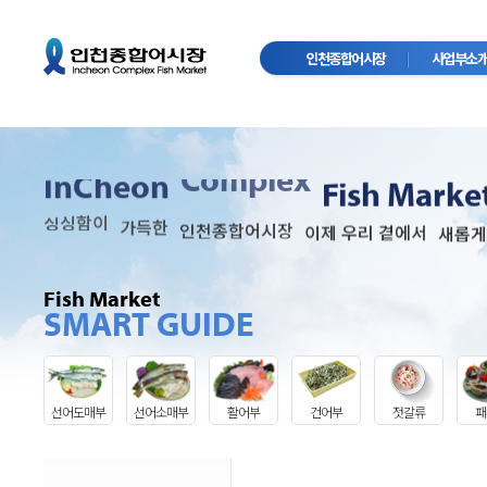
인천종합어시장
사업부소
Complex
InCheon
Fish Marke
싱싱함이
가득한
인천종합어시장
이제 우리 곁에서
새롭게
Fish Market
SMART GUIDE
선어도매부
선어소매부
활어부
건어부
젓갈류
패