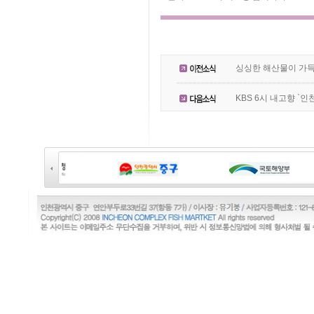
싱싱한 해산물이 가득
KBS 6시 내고향 `