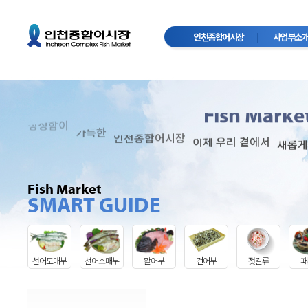
인천종합어시장
사업부소
Complex
InCheon
Fish Marke
싱싱함이
가득한
인천종합어시장
이제 우리 곁에서
새롭게
Fish Market
SMART GUIDE
선어도매부
선어소매부
활어부
건어부
젓갈류
패