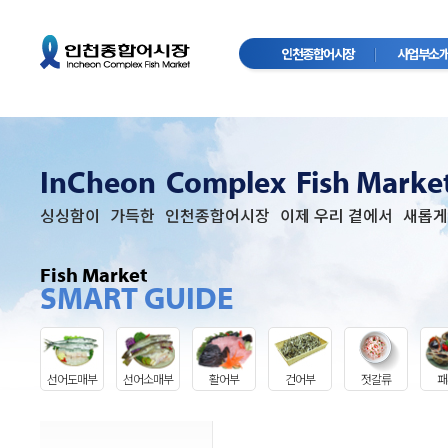
인천종합어시장
사업부소
InCheon
Complex
Fish Marke
싱싱함이
가득한
인천종합어시장
이제 우리 곁에서
새롭게
Fish Market
SMART GUIDE
선어도매부
선어소매부
활어부
건어부
젓갈류
패