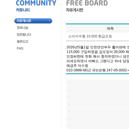
제목
소비자우롱 10,000 환급요청
2026년5월1일 인천연안부두 활어판매 인
115,000 구입하였음 갑오징어 30,00
인정씨한테 전화 해서 항의하였더니 당연
리세요하면서 바빠소 그랬다고 하네 당장
예금주 어수원
010-3999-6612 국민은행 247-05
ㆍ
ㆍ
ㆍ
ㆍ
ㆍ
ㆍ
ㆍ