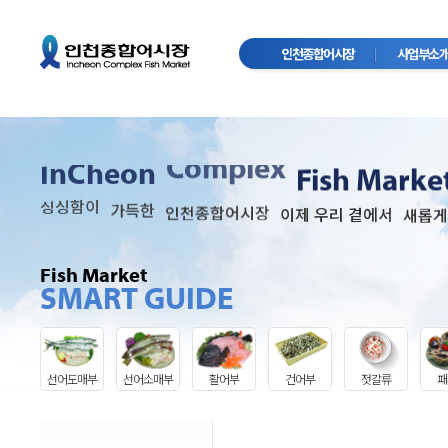
인천종합어시장
사업부소
Complex
InCheon
Fish Marke
싱싱함이
가득한
인천종합어시장
이제 우리 곁에서
새롭게
Fish Market
SMART GUIDE
선어도매부
선어소매부
활어부
건어부
젓갈류
패