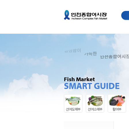
Compl
InCheon
싱싱함이
가득한
인천종합어시
Fish Market
SMART GUIDE
선어도매부
선어소매부
활어부