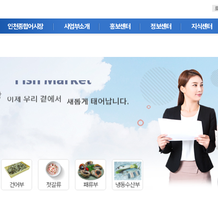
인천종합어시장
사업부소개
홍보센터
정보센터
지식센터
ex
Fish Market
장
이제 우리 곁에서
새롭게 태어납니다.
건어부
젓갈류
패류부
냉동수산부