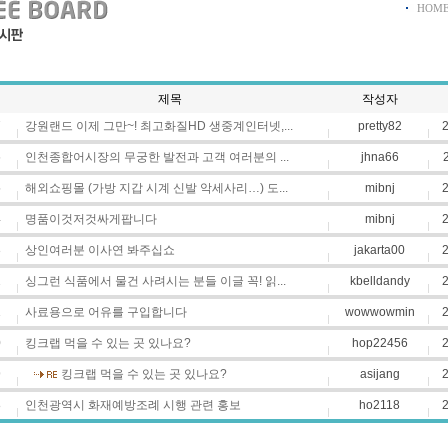
HOM
제목
작성자
7
강원랜드 이제 그만~! 최고화질HD 생중계인터넷,...
pretty82
6
인천종합어시장의 무궁한 발전과 고객 여러분의 ...
jhna66
5
해외쇼핑몰 (가방 지갑 시계 신발 악세사리…) 도...
mibnj
4
명품이것저것싸게팝니다
mibnj
3
상인여러분 이사연 봐주십쇼
jakarta00
2
싱그런 식품에서 물건 사려시는 분들 이글 꼭! 읽...
kbelldandy
2
1
사료용으로 어유를 구입합니다
wowwowmin
2
0
킹크랩 먹을 수 있는 곳 있나요?
hop22456
2
9
킹크랩 먹을 수 있는 곳 있나요?
asijang
2
8
인천광역시 화재예방조례 시행 관련 홍보
ho2118
2