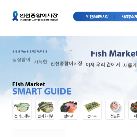
인천종합어시장
사업부소
Complex
InCheon
Fish Marke
싱싱함이
가득한
인천종합어시장
이제 우리 곁에서
새롭게
Fish Market
SMART GUIDE
선어도매부
선어소매부
활어부
건어부
젓갈류
패